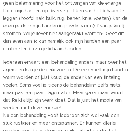
geen belemmering voor het ontvangen van de energie.
Door mijn handen op diverse plekken van het lichaam te
leggen (hoofd, nek, buik, rug, benen, knie, voeten), kan de
energie door mijn handen in jouw lichaam (of van je kind)
stromen. Wil je liever niet aangeraakt worden? Geef dit
dan even aan, ik kan namelijk ook mijn handen een paar
centimeter boven je lichaam houden.
Iedereen ervaart een behandeling anders, maar over het
algemeen kan je de reiki voelen. De een voelt mijn handen
warm worden of juist koud, de ander kan een tinteling
voelen. Soms voel je tijdens de behandeling zelfs niets,
maar pas een paar dagen later. Maar ga er maar vanuit
dat Reiki altijd zijn werk doet. Dat is juist het mooie van
werken met deze energie!
Na een behandeling voelt iedereen zich wel vaak een
stuk rustiger en meer ontspannen. Er kunnen allerlei
emoties naar boven komen, zoals blijheid, verdriet of